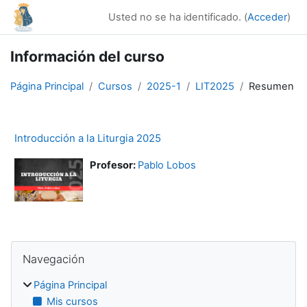
Salta al contenido principal
Usted no se ha identificado. (
Acceder
)
Información del curso
Página Principal
Cursos
2025-1
LIT2025
Resumen
Introducción a la Liturgia 2025
Profesor:
Pablo Lobos
Bloques
Salta Navegación
Navegación
Página Principal
Mis cursos