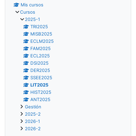
Mis cursos
Cursos
2025-1
TRI2025
MISB2025
ECLM2025
FAM2025
ECL2025
DSI2025
DER2025
SSEE2025
LIT2025
HIST2025
ANT2025
Gestión
2025-2
2026-1
2026-2